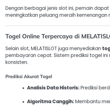
Dengan berbagai jenis slot ini, pemain dapa
meningkatkan peluang meraih kemenangan 
Togel Online Terpercaya di MELATIS
Selain slot, MELATISLOT juga menyediakan
tog
pembayaran cepat. Sistem prediksi togel i
konsisten.
Prediksi Akurat Togel
Analisis Data Historis:
Prediksi ber
Algoritma Canggih:
Membantu mene