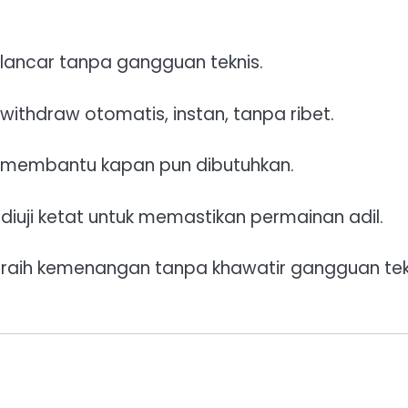
ancar tanpa gangguan teknis.
withdraw otomatis, instan, tanpa ribet.
 membantu kapan pun dibutuhkan.
diuji ketat untuk memastikan permainan adil.
eraih kemenangan tanpa khawatir gangguan tek