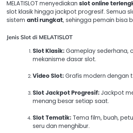
MELATISLOT menyediakan
slot online terlen
slot klasik hingga jackpot progresif. Semua sl
sistem
anti rungkat
, sehingga pemain bisa
Jenis Slot di MELATISLOT
Slot Klasik:
Gameplay sederhana, c
mekanisme dasar slot.
Video Slot:
Grafis modern dengan t
Slot Jackpot Progresif:
Jackpot me
menang besar setiap saat.
Slot Tematik:
Tema film, buah, pet
seru dan menghibur.