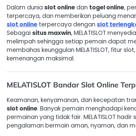
Dalam dunia
slot online
dan
togel online
, p
terpercaya, dan memberikan peluang mena
slot online
terpercaya dengan
slot terleng
Sebagai
situs maxwin
, MELATISLOT menyedia
melimpah sehingga setiap pemain dapat mer
membahas keunggulan MELATISLOT, fitur slot,
kemenangan maksimal.
MELATISLOT Bandar Slot Online Ter
Keamanan, kenyamanan, dan kecepatan tran
slot online
. Banyak pemain menghadapi kenda
permainan yang tidak fair. MELATISLOT hadir
pengalaman bermain aman, nyaman, dan m