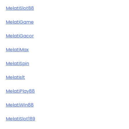
MelatiSlot88
MelatiGame
MelatiGacor
MelatiMax
MelatiSpin
Melatislt
MelatiPlay88
MelatiWin88
MelatiSlot189