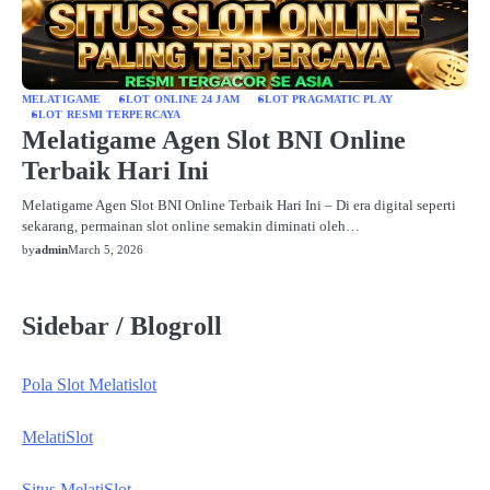
MELATIGAME
SLOT ONLINE 24 JAM
SLOT PRAGMATIC PLAY
SLOT RESMI TERPERCAYA
Melatigame Agen Slot BNI Online
Terbaik Hari Ini
Melatigame Agen Slot BNI Online Terbaik Hari Ini – Di era digital seperti
sekarang, permainan slot online semakin diminati oleh…
by
admin
March 5, 2026
Sidebar / Blogroll
Pola Slot Melatislot
MelatiSlot
Situs MelatiSlot