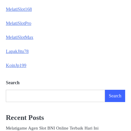
MelatiSlot168
MelatiSlotPro
MelatiSlotMax
LapakJitu78
KoinJp199
Search
Search
Recent Posts
Melatigame Agen Slot BNI Online Terbaik Hari Ini