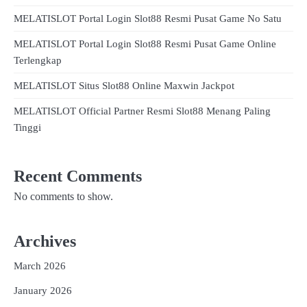
MELATISLOT Portal Login Slot88 Resmi Pusat Game No Satu
MELATISLOT Portal Login Slot88 Resmi Pusat Game Online
Terlengkap
MELATISLOT Situs Slot88 Online Maxwin Jackpot
MELATISLOT Official Partner Resmi Slot88 Menang Paling
Tinggi
Recent Comments
No comments to show.
Archives
March 2026
January 2026