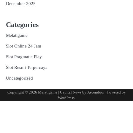
December 2025
Categories
Melatigame
Slot Online 24 Jam
Slot Pragmatic Play
Slot Resmi Terpercaya
Uncategorized
Copyright © 2026
Melatigame
| Capital News by
Ascendoor
| Powered by
WordPress
.